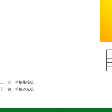
上一篇：
单板指接机
下一篇：
单板砂光机