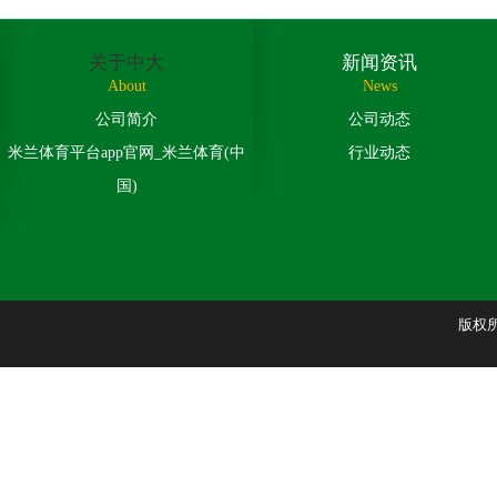
关于中大
新闻资讯
About
News
公司简介
公司动态
米兰体育平台app官网_米兰体育(中
行业动态
国)
版权所