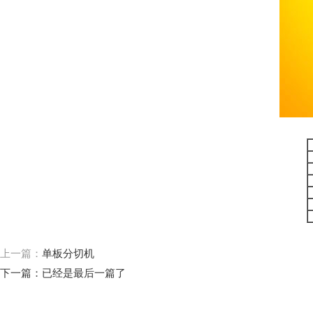
上一篇：
单板分切机
下一篇：已经是最后一篇了