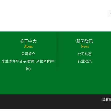
关于中大
新闻资讯
About
News
公司简介
公司动态
米兰体育平台app官网_米兰体育(中
行业动态
国)
版权所