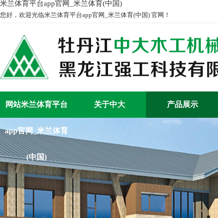
米兰体育平台app官网_米兰体育(中国)
您好，欢迎光临米兰体育平台app官网_米兰体育(中国) 官网！
网站米兰体育平台
关于中大
产品展示
app官网_米兰体育
(中国)