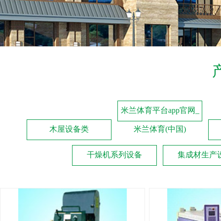
米兰体育平台app官网_
木屋设备类
米兰体育(中国)
干燥机系列设备
集成材生产