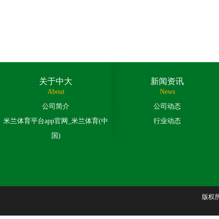
关于中大
新闻资讯
About
News
公司简介
公司动态
米兰体育平台app官网_米兰体育(中
行业动态
国)
版权所