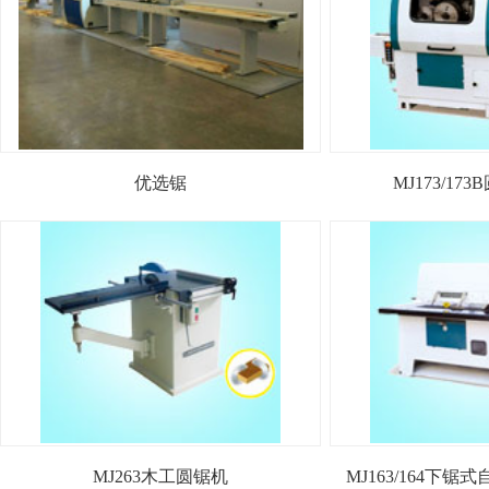
优选锯
MJ173/1
MJ263木工圆锯机
MJ163/164下