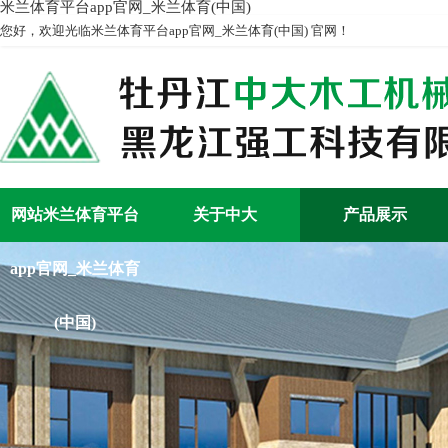
米兰体育平台app官网_米兰体育(中国)
您好，欢迎光临米兰体育平台app官网_米兰体育(中国) 官网！
网站米兰体育平台
关于中大
产品展示
app官网_米兰体育
(中国)