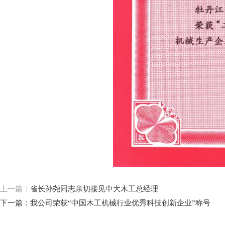
上一篇：
省长孙尧同志亲切接见中大木工总经理
下一篇：
我公司荣获“中国木工机械行业优秀科技创新企业”称号