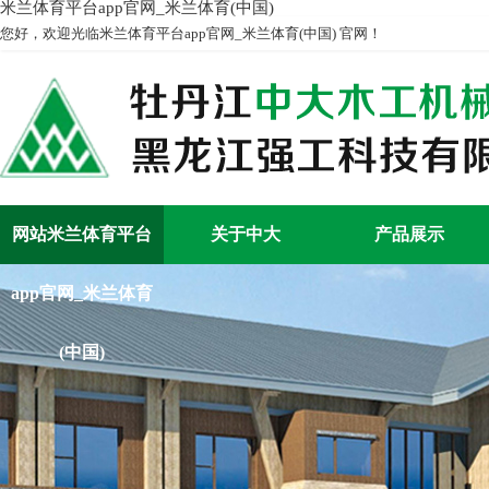
米兰体育平台app官网_米兰体育(中国)
您好，欢迎光临米兰体育平台app官网_米兰体育(中国) 官网！
网站米兰体育平台
关于中大
产品展示
app官网_米兰体育
(中国)