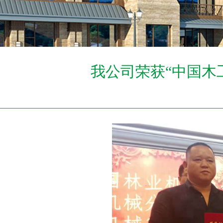
我公司荣获“中国木