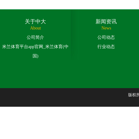
关于中大
新闻资讯
About
News
公司简介
公司动态
米兰体育平台app官网_米兰体育(中
行业动态
国)
版权所