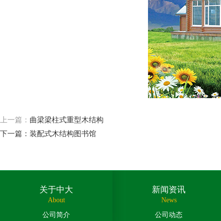
上一篇：
曲梁梁柱式重型木结构
下一篇：
装配式木结构图书馆
关于中大
新闻资讯
About
News
公司简介
公司动态