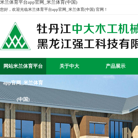
米兰体育平台app官网_米兰体育(中国)
您好，欢迎光临米兰体育平台app官网_米兰体育(中国) 官网！
网站米兰体育平台
关于中大
产品展示
app官网_米兰体育
(中国)