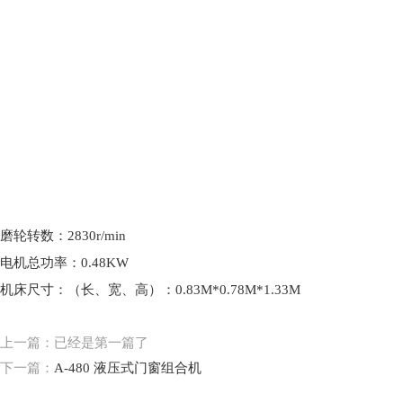
磨轮转数：2830r/min
电机总功率：0.48KW
机床尺寸：（长、宽、高）：0.83M*0.78M*1.33M
上一篇：已经是第一篇了
下一篇：
A-480 液压式门窗组合机