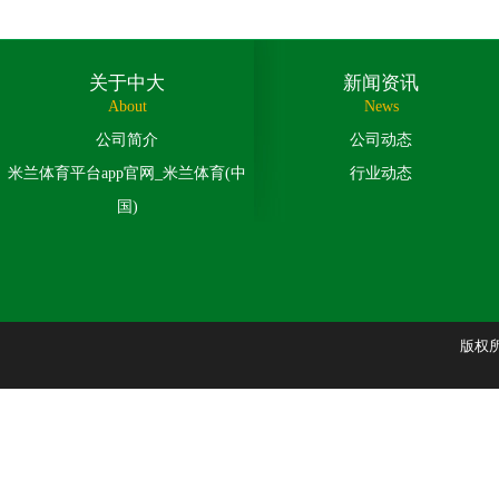
关于中大
新闻资讯
About
News
公司简介
公司动态
米兰体育平台app官网_米兰体育(中
行业动态
国)
版权所